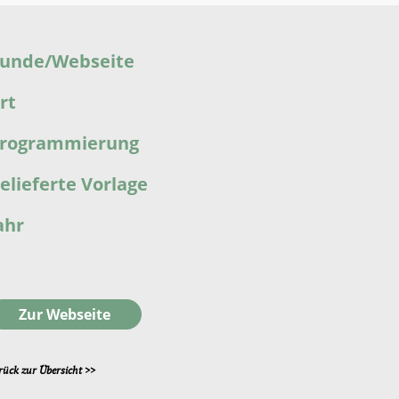
unde/Webseite
rt
rogrammierung
elieferte Vorlage
ahr
Zur Webseite
rück zur Übersicht >>