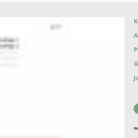
K
A
P
G
J
zu