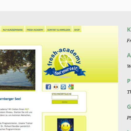
K
F
A
W
P
T
G
P