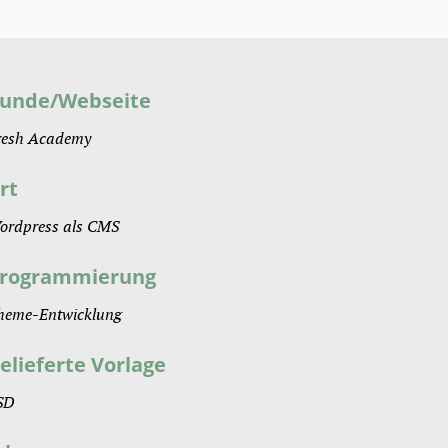
unde/Webseite
resh Academy
rt
ordpress als CMS
rogrammierung
heme-Entwicklung
elieferte Vorlage
SD